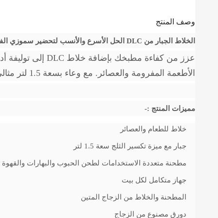
وصف المنتج
الخلاط الجبار من DLC الحل الأسرع والأنسب لتحضير سموزي الفواكه بهالصيف!!
عزز من كفاءة مطبخ
الأطعمة المفرومة والعصائر. مع وعاء بسعة 1.5 لتر مثالي لعمل دفعات كبيرة من المشروبات الكريمية والمجمدة مع إمكانية خلط وهرس ومعالجة الفاكهة المجمدة في ثوانٍ
مميزات المنتج :-
خلاط للطعام والعصائر
جبار مع ميزة تكسير الثلج سعة 1.5 لتر
مطحنة متعددة الاستخدامات لطحن الحبوب والبهارات والقهوة
جهاز متكامل لكل بيت
المطحنة والخلاط من الزجاج المتين
دورق مصنوع من الزجاج