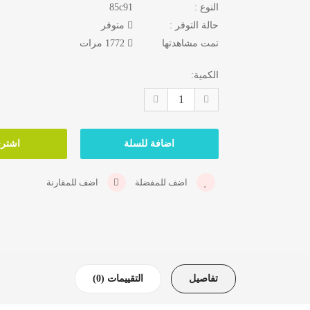
النوع :
85c91
حالة التوفر :
متوفر
تمت مشاهدتها
1772 مرات
الكمية:
اضف للمفضلة
اضف للمقارنة
تفاصيل
التقييمات (0)