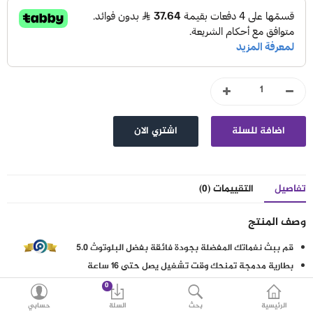
اكسسوارات
العروض
منوع
شرائح بيانات ومكالمات
مقارنة
قائمة رغباتي (0)
SAR
تفاصيل
التقييمات (0)
العملة
اللغات
وصف المنتج
قم ببث نغماتك المفضلة بجودة فائقة بفضل البلوتوث 5.0
بطارية مدمجة تمنحك وقت تشغيل يصل حتى 16 ساعة
15 دقيقة من إعادة الشحن تمنحك ساعة واحدة من التشغيل
0
حل لاسلكي دون أي خسائر ليناسب الاستخدام اليومي
الرئيسية
بحث
السلة
حسابي