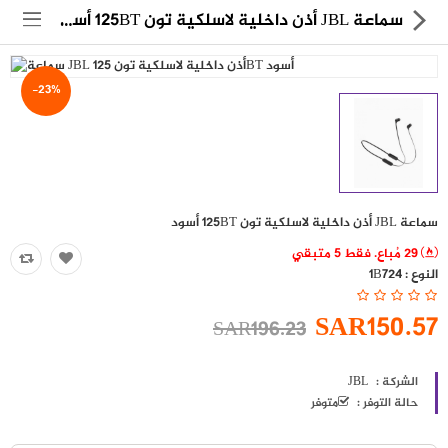
سماعة JBL أذن داخلية لاسلكية تون 125BT أسود
-23%
مجموعة
العروض
سماعة JBL أذن داخلية لاسلكية تون 125BT أسود
الكترونيات
29 مُباع. فقط 5 متبقي
النوع :
1B724
المنزل
SAR150.57
SAR196.23
العناية الشخصية
العاب
الشركة :
JBL
حالة التوفر :
متوفر
حقائب