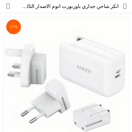
انكر شاحن جداري باوربورت اتوم الاصدار الثالث بود بقوة 65 واط - ابيض
-17%
مجموعة
العروض
الكترونيات
المنزل
العناية الشخصية
العاب