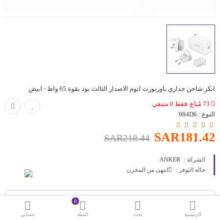
حقائب
اكسسوارات
العروض
منوع
انكر شاحن جداري باوربورت اتوم الاصدار الثالث بود بقوة 65 واط - ابيض
شرائح بيانات ومكالمات
73 مُباع. فقط 0 متبقي
النوع :
984D6
مقارنة
قائمة رغباتي (0)
SAR181.42
SAR218.44
SAR
الشركة :
ANKER
العملة
اللغات
حالة التوفر :
انتهى من المخزن
0
الرئيسية
بحث
السلة
حسابي