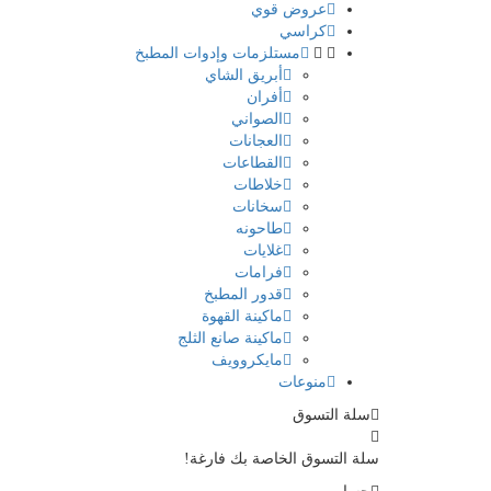
عروض قوي
كراسي
مستلزمات وإدوات المطبخ
أبريق الشاي
أفران
الصواني
العجانات
القطاعات
خلاطات
سخانات
طاحونه
غلايات
فرامات
قدور المطبخ
ماكينة القهوة
ماكينة صانع الثلج
مايكروويف
منوعات
سلة التسوق
سلة التسوق الخاصة بك فارغة!