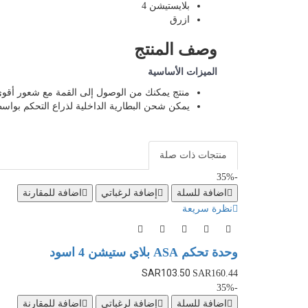
بلايستيشن 4
ازرق
وصف المنتج
الميزات الأساسية
منتج يمكنك من الوصول إلى القمة مع شعور أقوى
يمكن شحن البطارية الداخلية لذراع التحكم بواسطة منفذ USB الخاص بجهاز بلاي ستيشن 4، للشحن بس
منتجات ذات صلة
-35%
اضافة للسلة
إضافة لرغباتي
اضافة للمقارنة
نظرة سريعة
وحدة تحكم ASA بلاي ستيشن 4 اسود
SAR103.50
SAR160.44
-35%
اضافة للسلة
إضافة لرغباتي
اضافة للمقارنة