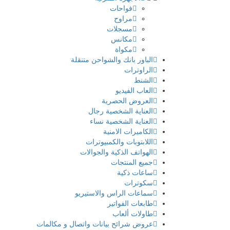
فواحات
مراوح
مسجلات
مكانس
مكواة
الباور بانك والشواحن متنقلة
الراوترات
الشنط
العاب الفيديو
العروض الحصرية
العناية الشخصية رجال
العناية الشخصية نساء
الكاميرات الامنية
اللابتوبات والكمبيوترات
الهواتف الذكية والجوالات
جميع المنتجات
ساعات ذكية
سكوترات
سماعات الراس والاستيريو
طابعات الفواتير
طاولات ألعاب
عروض شرائح بيانات واتصال و مكالمات