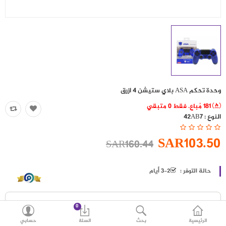
حقائب
اكسسوارات
العروض
منوع
وحدة تحكم ASA بلاي ستيشن 4 ازرق
شرائح بيانات ومكالمات
181 مُباع. فقط 0 متبقي
النوع :
42AB7
مقارنة
قائمة رغباتي (0)
SAR103.50
SAR160.44
SAR
العملة
اللغات
حالة التوفر :
2-3 أيام
0
الرئيسية
بحث
السلة
حسابي