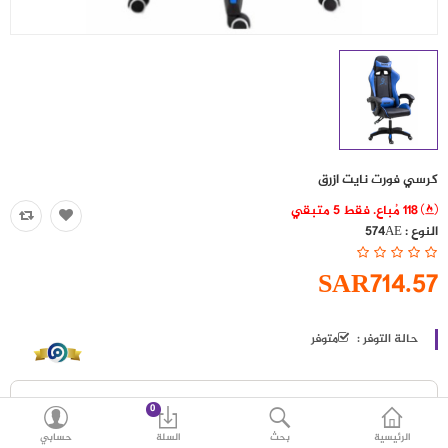
حقائب
اكسسوارات
العروض
منوع
كرسي فورت نايت ازرق
شرائح بيانات ومكالمات
118 مُباع. فقط 5 متبقي
النوع :
574AE
مقارنة
قائمة رغباتي (0)
SAR714.57
SAR
العملة
اللغات
حالة التوفر :
متوفر
0
الرئيسية
بحث
السلة
حسابي