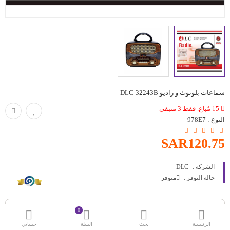
حقائب
اكسسوارات
العروض
منوع
سماعات بلوتوث و راديو DLC-32243B
شرائح بيانات ومكالمات
15 مُباع. فقط 3 متبقي
النوع :
978E7
مقارنة
قائمة رغباتي (0)
SAR120.75
SAR
الشركة :
DLC
العملة
اللغات
حالة التوفر :
متوفر
0
الرئيسية
بحث
السلة
حسابي