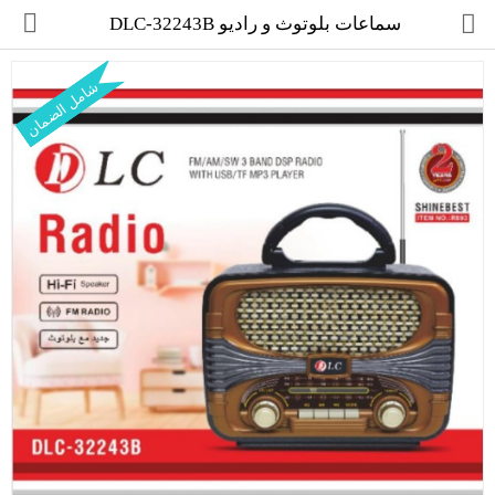
سماعات بلوتوث و راديو DLC-32243B
شامل الضمان
مجموعة
العروض
الكترونيات
المنزل
العناية الشخصية
العاب