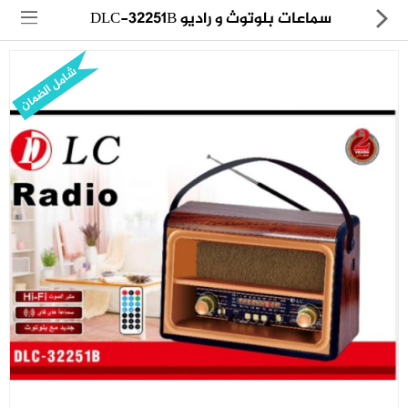
سماعات بلوتوث و راديو DLC-32251B
شامل الضمان
مجموعة
العروض
الكترونيات
المنزل
العناية الشخصية
العاب