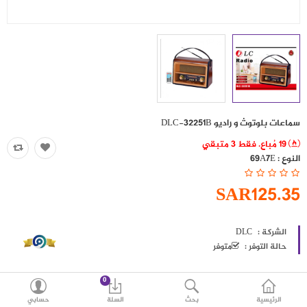
حقائب
اكسسوارات
العروض
منوع
سماعات بلوتوث و راديو DLC-32251B
شرائح بيانات ومكالمات
19 مُباع. فقط 3 متبقي
النوع :
69A7E
مقارنة
قائمة رغباتي (0)
SAR125.35
SAR
العملة
اللغات
الشركة :
DLC
حالة التوفر :
متوفر
0
الرئيسية
بحث
السلة
حسابي