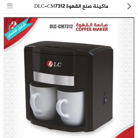
ماكينة صنع القهوة DLC-CM7312
شامل الضمان
مجموعة
العروض
الكترونيات
المنزل
العناية الشخصية
العاب