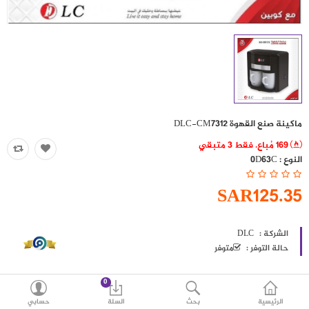
حقائب
اكسسوارات
العروض
منوع
ماكينة صنع القهوة DLC-CM7312
شرائح بيانات ومكالمات
169 مُباع. فقط 3 متبقي
النوع :
0D63C
مقارنة
قائمة رغباتي (0)
SAR125.35
SAR
العملة
اللغات
الشركة :
DLC
حالة التوفر :
متوفر
0
الرئيسية
بحث
السلة
حسابي