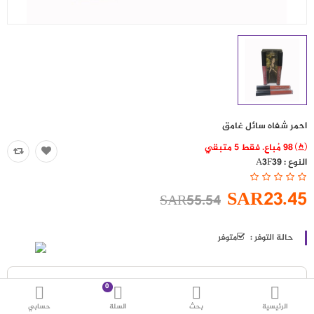
حقائب
اكسسوارات
العروض
منوع
احمر شفاه سائل غامق
شرائح بيانات ومكالمات
98 مُباع. فقط 5 متبقي
النوع :
A3F39
مقارنة
قائمة رغباتي (0)
SAR23.45
SAR55.54
SAR
العملة
اللغات
حالة التوفر :
متوفر
0
الرئيسية
بحث
السلة
حسابي