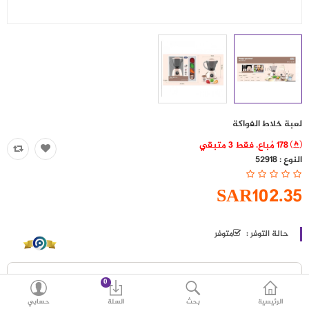
حقائب
اكسسوارات
العروض
منوع
لعبة خلاط الفواكة
شرائح بيانات ومكالمات
178 مُباع. فقط 3 متبقي
النوع :
52918
مقارنة
قائمة رغباتي (0)
SAR102.35
SAR
العملة
اللغات
حالة التوفر :
متوفر
0
الرئيسية
بحث
السلة
حسابي