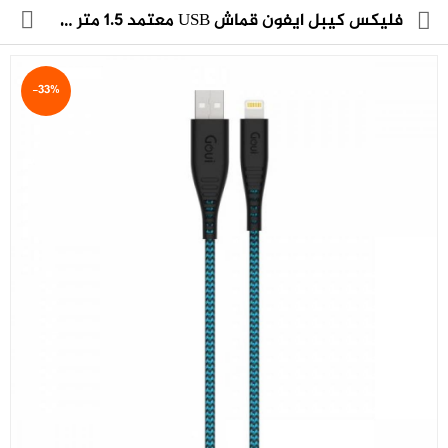
فليكس كيبل ايفون قماش USB معتمد 1.5 متر من قوي ازرق فاتح
-33%
مجموعة
العروض
الكترونيات
المنزل
العناية الشخصية
العاب