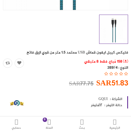
حقائب
اكسسوارات
العروض
منوع
فليكس كيبل ايفون قماش USB معتمد 1.5 متر من قوي ازرق فاتح
شرائح بيانات ومكالمات
158 مُباع. فقط 8 متبقي
النوع :
289F4
مقارنة
قائمة رغباتي (0)
SAR51.83
SAR77.75
SAR
العملة
اللغات
الشركة :
GQUI
حالة التوفر :
متوفر
0
الرئيسية
بحث
السلة
حسابي