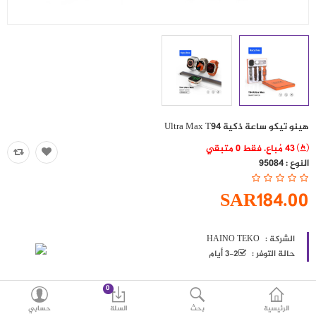
حقائب
اكسسوارات
العروض
منوع
هينو تيكو ساعة ذكية Ultra Max T94
شرائح بيانات ومكالمات
43 مُباع. فقط 0 متبقي
النوع :
95084
مقارنة
قائمة رغباتي (0)
SAR184.00
SAR
العملة
اللغات
الشركة :
HAINO TEKO
حالة التوفر :
2-3 أيام
0
الرئيسية
بحث
السلة
حسابي