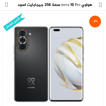
هواوي‎‎ ‎nova ‎10‎ Pro‎ ‎سعة 256 جيجابايت‎‎ اسود
شامل الضمان
-9%
مجموعة
العروض
الكترونيات
المنزل
العناية الشخصية
العاب