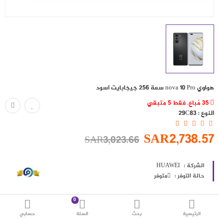
حقائب
اكسسوارات
العروض
منوع
هواوي‎‎ ‎nova ‎10‎ Pro‎ ‎سعة 256 جيجابايت‎‎ اسود
شرائح بيانات ومكالمات
35 مُباع. فقط 5 متبقي
النوع :
29C83
مقارنة
قائمة رغباتي (0)
SAR2,738.57
SAR3,023.66
SAR
العملة
اللغات
الشركة :
HUAWEI
حالة التوفر :
متوفر
0
الرئيسية
بحث
السلة
حسابي