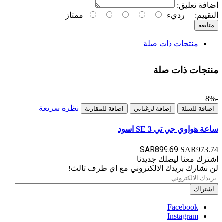
اضافة تعليق:
التقييم:
رديء
ممتاز
متابعة
منتجات ذات صلة
منتجات ذات صلة
-8%
نظرة سريعة
اضافة للسلة
إضافة لرغباتي
اضافة للمقارنة
ساعة هواوي جي تي 3 SE اسود
SAR899.69
SAR973.74
اشترك معنا ليصلك جديدنا
لن نشارك بريدك الالكتروني مع اي طرف ثالث!
اشتراك
Facebook
Instagram