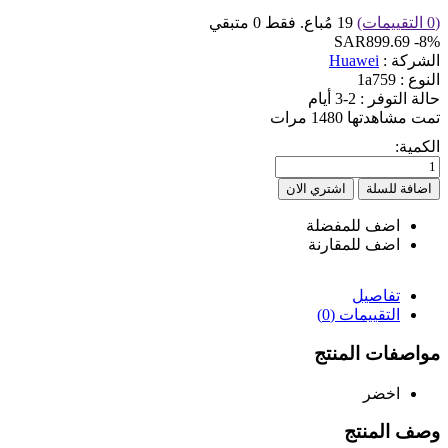
(0 التقييمات)
19 مُباع. فقط 0 متبقي
SAR899.69
-8%
الشركة :
Huawei
النوع :
1a759
حالة التوفر :
2-3 أيام
تمت مشاهدتها
1480 مرات
الكمية:
اضف للمفضلة
اضف للمقارنة
تفاصيل
التقييمات (0)
مواصفات المنتج
اخضر
وصف المنتج