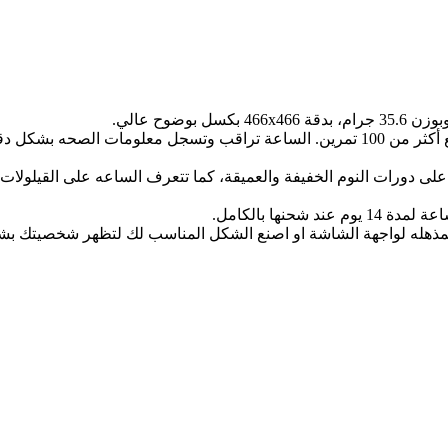
[تمارين بأسس علمية] تمثل الساعه مدرب شخصي محترف، مع أكثر من 100 تمرين. الساعة ترا
] مزودة بتقنية هواوي TruSleep اللتي تتعرف على دورات النوم الخفيفة والعميقة، كما تتعر
نها بالكامل.
المذهله لواجهة الشاشة او اصنع الشكل المناسب لك لتظهر شخصيتك ب