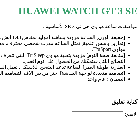
HUAWEI WATCH GT 3 SE
مواصفات ساعة هواوي جي تي 3 SE الأساسية :
[خفيفة الوزن] الساعة مزودة بشاشة أموليد بمقاس 1.43 انش وبوزن 35.6 جرام، بدقة 466x466 بكسل بوضوح عالي.
هواوي TruSport.
[متابعة صحة النوم
النصائح اللتي ستمكنك من الحصول على نوم افضل.
[بطارية طويلة العمر] الساعة تدعم الشحن اللاسلكي، تعمل الساعة لمدة 14 يوم عند شح
[تصاميم متعددة لواجهة الشاشة] اختر من بين الاف التصاميم 
الضمان : عام واحد
كتابة تعليق
الاسم: