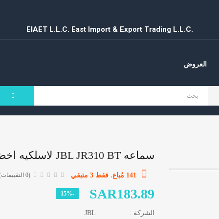
مستلزمات وإدوات المطبخ
EIAET L.L.C. East Import & Export Trading L.L.C.
منوعات
العروض
سماعه JBL JR310 BT لاسلكيه اخضر
141 مُباع. فقط 3 متبقي
(0 التقييمات)
SAR183.89
-15%
الشركة :
JBL