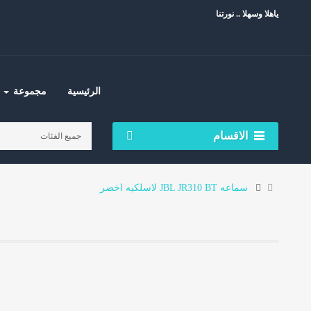
ياهلا وسهلا .. نورتنا
الرئيسية
مجموعة
الاقسام
سماعه JBL JR310 BT لاسلكيه اخضر