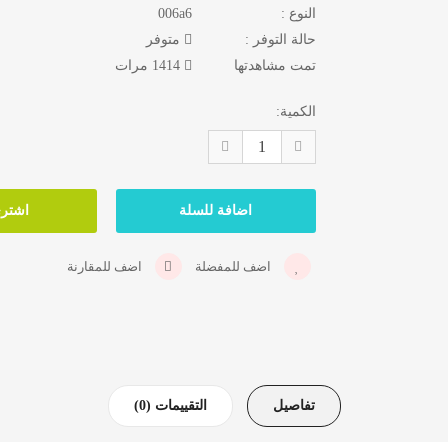
النوع :
006a6
حالة التوفر :
متوفر
تمت مشاهدتها
1414 مرات
الكمية:
اضف للمفضلة
اضف للمقارنة
تفاصيل
التقييمات (0)