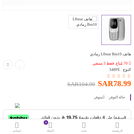
حقائب
اكسسوارات
العروض
منوع
هاتف L8star Bm10 رمادي
شرائح بيانات ومكالمات
70 مُباع. فقط 5 متبقي
النوع :
348FE
مقارنة
قائمة رغباتي (0)
SAR78.99
SAR104.90
SAR
حالة التوفر :
متوفر
العملة
اللغات
0
الرئيسية
بحث
السلة
حسابي