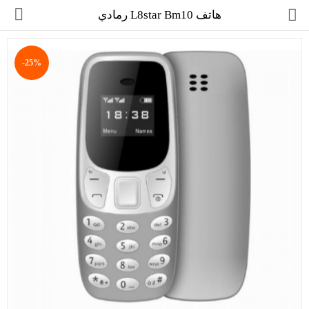
هاتف L8star Bm10 رمادي
-25%
مجموعة
العروض
الكترونيات
المنزل
العناية الشخصية
العاب