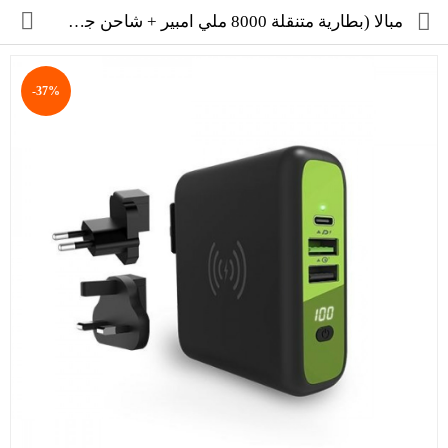
مبالا (بطارية متنقلة 8000 ملي امبير + شاحن جداري + شاحن لاسلكي)
-37%
مجموعة
العروض
الكترونيات
المنزل
العناية الشخصية
العاب