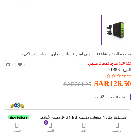
حقائب
اكسسوارات
العروض
منوع
مبالا (بطارية متنقلة 8000 ملي امبير + شاحن جداري + شاحن لاسلكي)
شرائح بيانات ومكالمات
120 مُباع. فقط 2 متبقي
النوع :
71B8B
مقارنة
قائمة رغباتي (0)
SAR126.50
SAR201.25
SAR
حالة التوفر :
متوفر
العملة
اللغات
0
الرئيسية
بحث
السلة
حسابي