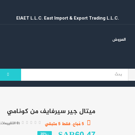
عروض قوي
EIAET L.L.C. East Import & Export Trading L.L.C.
كراسي
العروض
مستلزمات وإدوات المطبخ
منوعات
ميتال جير سيرفايف من كونامي
(0 التقييمات)
5 مُباع. فقط 5 متبقي
-35%