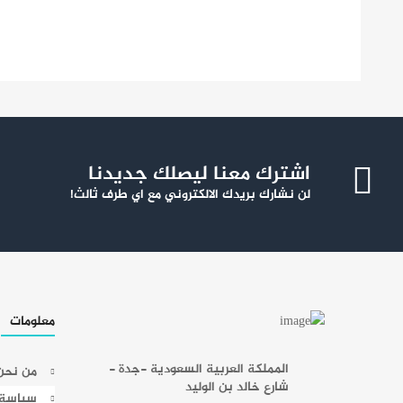
اشترك معنا ليصلك جديدنا
لن نشارك بريدك الالكتروني مع اي طرف ثالث!
معلومات
المملكة العربية السعودية -جدة -
من نحن
شارع خالد بن الوليد
سياسة ا