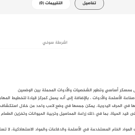
تفاصيل
التقييمات (0)
اشرطة سوني
ال معسكر أساسي وتطور الشخصيات والأدوات المحملة بين الوضعين
عة الأسلحة والأدوات ، بالإضافة إلى أنه يعمل كمركز قيادة لتخطيط المهام
امها في الحرف اليدوية. يمكن جمعها في وضع لاعب واحد من خلال استكشاف ال
يد الحياة، بما في ذلك زراعة المحاصيل وتربية الحيوانات وتخزين الطعام 
ك المواد الخام المستخدمة في الأسلحة والدفاعات والمواد الاستهلاكية، لا تس