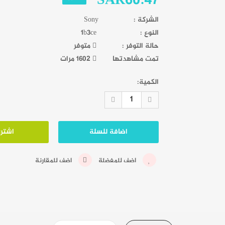
SAR60.47
الشركة :
Sony
النوع :
1b3ce
حالة التوفر :
متوفر
تمت مشاهدتها
1602 مرات
الكمية:
اضف للمفضلة
اضف للمقارنة