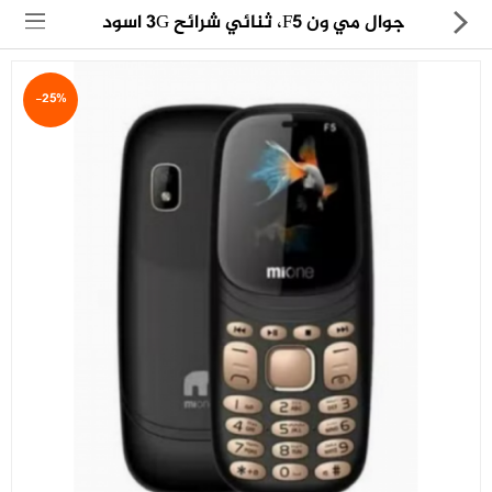
جوال مي ون F5، ثنائي شرائح 3G اسود
-25%
مجموعة
العروض
الكترونيات
المنزل
العناية الشخصية
العاب