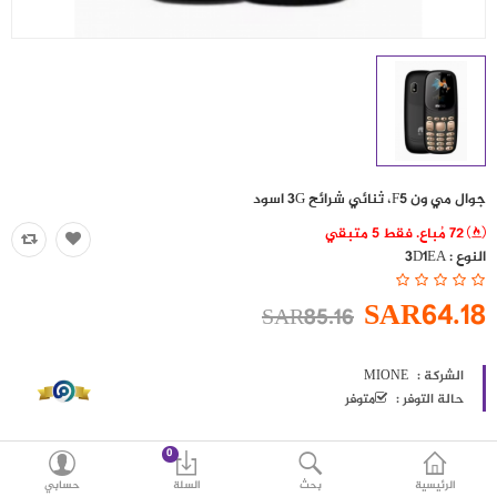
حقائب
اكسسوارات
العروض
منوع
جوال مي ون F5، ثنائي شرائح 3G اسود
شرائح بيانات ومكالمات
72 مُباع. فقط 5 متبقي
النوع :
3D1EA
مقارنة
قائمة رغباتي (0)
SAR64.18
SAR85.16
SAR
العملة
اللغات
الشركة :
MIONE
حالة التوفر :
متوفر
0
الرئيسية
بحث
السلة
حسابي