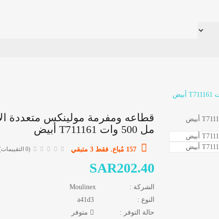
مل 500 وات T711161 أبيض
157 مُباع. فقط 3 متبقي
(0 التقييمات)
SAR202.40
الشركة :
Moulinex
النوع :
a41d3
حالة التوفر :
متوفر