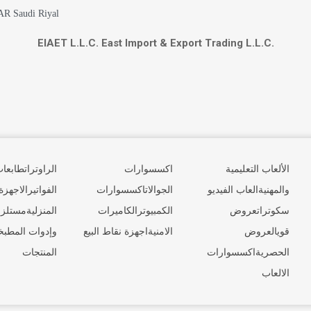
AR Saudi Riyal
كراسي
EIAET L.L.C. East Import & Export Trading L.L.C.
مستلزمات وإدوات المطبخ
منوعات
الألعاب التعليمية
اكسسوارات
الراوترات
طابعا
والمهنية
العاب الفيديو
الجوالات
اكسسوارات
الفواتير
الاجهزة
سكوترات
عروض
الكمبيوتر
الكاميرات
المنزلية
مستلز
قوي
العروض
الامنية
اجهزة نقاط البيع
وإدوات المطبخ
الحصرية
اكسسوارات
المنتجات
الالعاب