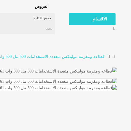
العروض
الاقسام
قطاعه ومفرمة مولينكس متعددة الاستخدامات 500 مل 500 وات T711161 أبيض