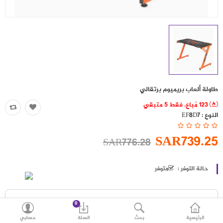
اكسسوارات
العروض
منوع
شرائح بيانات ومكالمات
طاولة ألعاب بريميوم برتقالي
مقارنة
قائمة رغباتي (0)
123 مُباع. فقط 5 متبقي
النوع :
EF8D7
SAR
العملة
SAR739.25
اللغات
SAR776.28
حالة التوفر :
متوفر
0
الرئيسية
بحث
السلة
حسابي