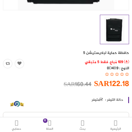
حقائب
اكسسوارات
العروض
منوع
حافظة حماية لبلايستيشن 5
شرائح بيانات ومكالمات
109 مُباع. فقط 5 متبقي
النوع :
0D4B9
مقارنة
قائمة رغباتي (0)
SAR122.18
SAR160.44
SAR
العملة
اللغات
حالة التوفر :
متوفر
0
الرئيسية
بحث
السلة
حسابي