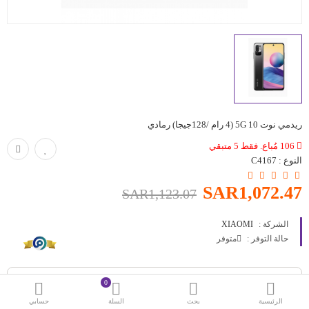
حقائب
اكسسوارات
العروض
منوع
ريدمي نوت 10 5G (4 رام /128جيجا) رمادي
شرائح بيانات ومكالمات
106 مُباع. فقط 5 متبقي
النوع :
C4167
مقارنة
قائمة رغباتي (0)
SAR1,072.47
SAR1,123.07
SAR
الشركة :
XIAOMI
العملة
اللغات
حالة التوفر :
متوفر
0
الرئيسية
بحث
السلة
حسابي