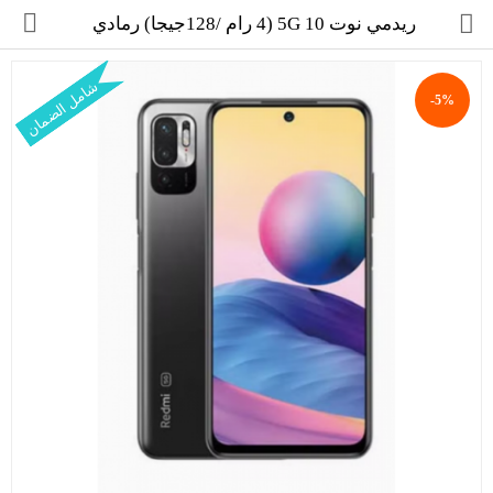
ريدمي نوت 10 5G (4 رام /128جيجا) رمادي
شامل الضمان
-5%
مجموعة
العروض
الكترونيات
المنزل
العناية الشخصية
العاب