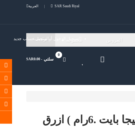
SAR Saudi Riyal
العربية
الرئيسية
تسجيل الدخول
أو
تسجيل حساب جديد
العروض
مجموعة
0
سلتي
- SAR0.00
ريدمي نوت 11 (128جيجا بايت .6رام ) ازرق