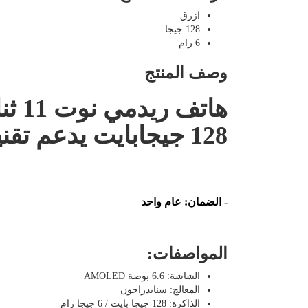
ازرق
128 جيجا
6 رام
وصف المنتج
128 جيجابايت يدعم تقنية 4G LTE - إصدار عالمي، لون أزرق ستار
-
الضمان
: عام واحد
المواصفات:
الشاشة: 6.6 بوصة AMOLED
المعالج: سنابدراجون
الذاكرة: 128 جيجا بايت / 6 جيجا رام