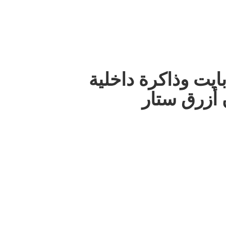
11 ثنائي الشريحة بذاكرة رام 6 جيجابايت وذاكرة داخلية