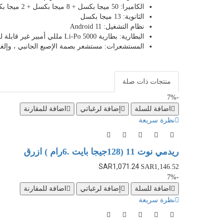
الكاميرا: 50 ميجا بكسل + 8 ميجا بكسل + 2 ميجا بكسل + 2 ميجا بكسل
الثانوية: 13 ميجا بكسل
نظام التشغيل: Android 11
البطارية: بطارية Li-Po 5000 مللي أمبير غير قابلة للفك
المستشعرات: مستشعر بصمة الإصبع الجانبي ، وإلغاء
منتجات ذات صلة
-7%
اضافة للسلة
إضافة لرغباتي
اضافة للمقارنة
نظرة سريعة
ريدمي نوت 11 (128جيجا بايت .6رام ) ازرق
SAR1,071.24
SAR1,146.52
-7%
اضافة للسلة
إضافة لرغباتي
اضافة للمقارنة
نظرة سريعة