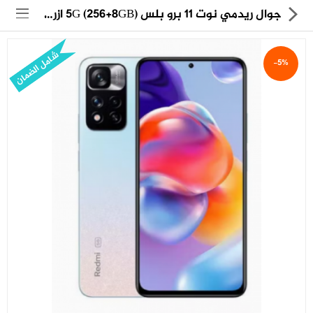
جوال ريدمي نوت 11 برو بلس (5G (256+8GB ازرق مموج
شامل الضمان
-5%
مجموعة
العروض
الكترونيات
المنزل
العناية الشخصية
العاب