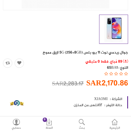
حقائب
اكسسوارات
العروض
منوع
جوال ريدمي نوت 11 برو بلس (5G (256+8GB ازرق مموج
شرائح بيانات ومكالمات
89 مُباع. فقط 0 متبقي
النوع :
65BA1
مقارنة
قائمة رغباتي (0)
SAR2,170.86
SAR2,283.17
SAR
العملة
اللغات
الشركة :
XIAOMI
حالة التوفر :
انتهى من المخزن
0
الرئيسية
بحث
السلة
حسابي