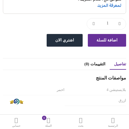
حقائب
اكسسوارات
العروض
منوع
شرائح بيانات ومكالمات
تفاصيل
التقييمات (0)
مقارنة
قائمة رغباتي (0)
مواصفات المنتج
SAR
بلايستيشن 4
احمر
العملة
اللغات
ازرق
0
وصف المنتج
الرئيسية
بحث
السلة
حسابي