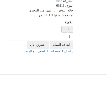
الشركة :
Teso
النوع :
6921f
حالة التوفر :
انتهى من المخزن
تمت مشاهدتها
1903 مرات
الكمية:
اضف للمفضلة
اضف للمقارنة