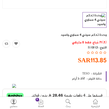
حقائب
اكسسوارات
العروض
وحدة تحكم سوني 4 سماوي واسود
منوع
71 مُباع. فقط 0 متبقي
النوع :
BA9A3
شرائح بيانات ومكالمات
SAR113.85
مقارنة
قائمة رغباتي (0)
الشركة :
TESO
SAR
حالة التوفر :
2-3 أيام
العملة
اللغات
0
الرئيسية
بحث
السلة
حسابي