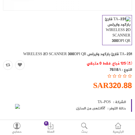
حقائب
اكسسوارات
العروض
منوع
TA-231 قارئ باركود وايرلس WIRELESS 2D SCANNER 300DPI QR
شرائح بيانات ومكالمات
125 مُباع. فقط 0 متبقي
النوع :
76B8A
مقارنة
قائمة رغباتي (0)
SAR320.88
SAR
العملة
اللغات
الشركة :
TA-POS
حالة التوفر :
انتهى من المخزن
0
الرئيسية
بحث
السلة
حسابي