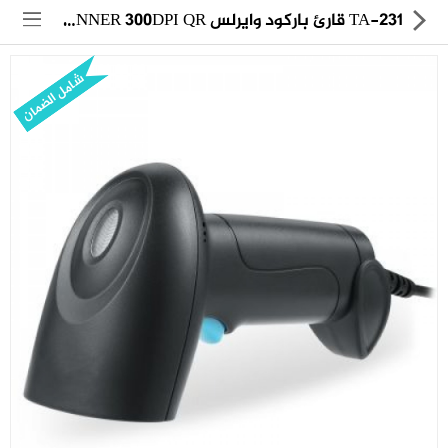
TA-231 قارئ باركود وايرلس WIRELESS 2D SCANNER 300DPI QR
شامل الضمان
مجموعة
العروض
الكترونيات
المنزل
العناية الشخصية
العاب