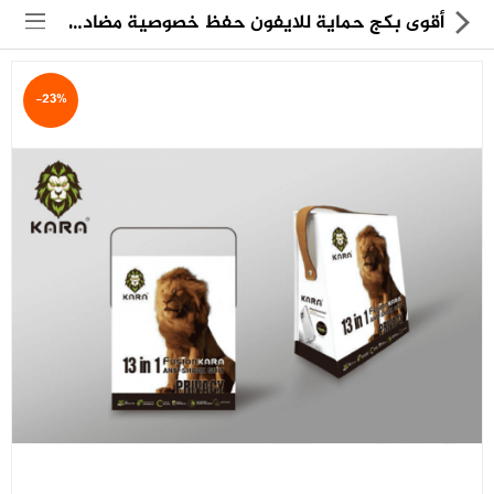
أقوى بكج حماية للايفون حفظ خصوصية مضادة للتجسس
-23%
مجموعة
العروض
الكترونيات
المنزل
العناية الشخصية
العاب
حقائب