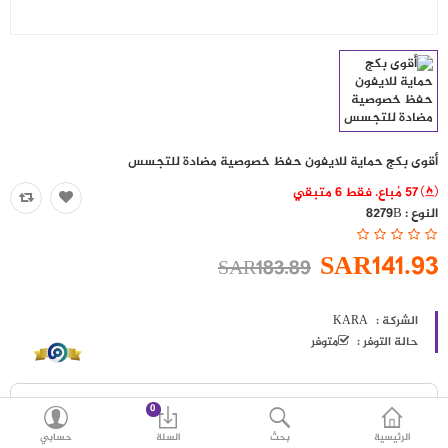
اكسسوارات
العروض
منوع
شرائح بيانات ومكالمات
أقوى بكج حماية للايفون حفظ خصوصية مضادة للتجسس
57 مُباع. فقط 6 متبقي
مقارنة
قائمة رغباتي (0)
النوع :
8279B
SAR
SAR141.93
SAR183.89
العملة
اللغات
الشركة :
KARA
حالة التوفر :
متوفر
0
الرئيسية
بحث
السلة
حسابي