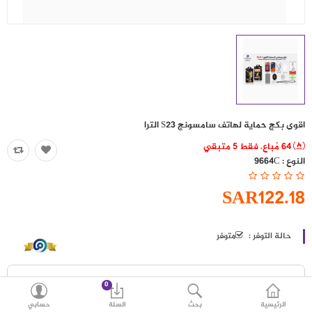
حقائب
اكسسوارات
العروض
منوع
اقوى بكج حماية لهاتف سامسونج S23 الترا
شرائح بيانات ومكالمات
64 مُباع. فقط 5 متبقي
النوع :
9664C
مقارنة
قائمة رغباتي (0)
SAR122.18
SAR
العملة
اللغات
حالة التوفر :
متوفر
0
الرئيسية
بحث
السلة
حسابي