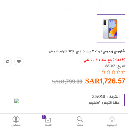
حقائب
اكسسوارات
العروض
منوع
شاومي ريدمي نوت 11 برو، 5 جي، 128، 8 رام، ابيض
شرائح بيانات ومكالمات
94 مُباع. فقط 5 متبقي
النوع :
88D17
مقارنة
قائمة رغباتي (0)
SAR1,726.57
SAR1,799.39
SAR
العملة
اللغات
الشركة :
XIAOMI
حالة التوفر :
متوفر
0
الرئيسية
بحث
السلة
حسابي