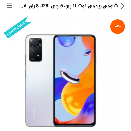
شاومي ريدمي نوت 11 برو، 5 جي، 128، 8 رام، ابيض
شامل الضمان
-4%
مجموعة
العروض
الكترونيات
المنزل
العناية الشخصية
العاب