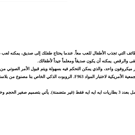
ظائف التي تجذب الأطفال للعب معاً. عندما يحتاج طفلك إلى صديق، يمكنه لعب 
 والرقص. يمكنه أن يكون صديقاً ومعلماً جيداً لأطفالك.
ميكروفون واحد، والذي يمكن التحكم فيه بسهولة ويتم قبول الأمر الصوتي من 
تصميم رائع بنمط مدمج ومرن - متعدد الوظائف مع مظهر جميل. يعمل بعدد 3 بطاريات ايه ايه ايه فقط (غير 