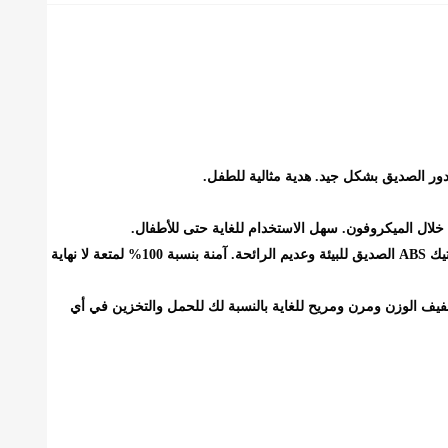
دور الصديق بشكل جيد. هدية مثالية للطفل.
خلال الميكروفون. سهل الاستخدام للغاية حتى للأطفال.
آمن وموثوق - يخضع لمعايير سلامة الألعاب الأمريكية معتمدة من الجمعية الأمريكية لاختبار المواد F963. الروبوت الذكي الخاص بنا مصنوع من بلاستيك ABS الصديق للبيئة وعديم الرائحة. آمنة بنسبة 100% لمتعة لا نهاية
متضمنة). يأتي بتصميم صغير الحجم وخفيف الوزن ومرن ومريح للغاية بالنسبة لك للحمل والتخزين في أي