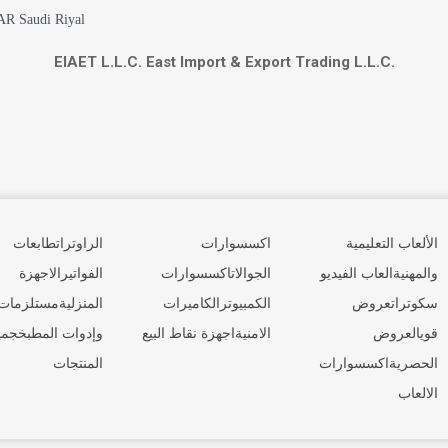
AR Saudi Riyal
EIAET L.L.C. East Import & Export Trading L.L.C.
الألعاب التعليمية
اكسسوارات
الراوترات
طابعات
والمهنية
العاب الفيديو
الجوالات
اكسسوارات
الفواتير
الاجهزة
سكوترات
عروض
الكمبيوتر
الكاميرات
المنزلية
مستلزمات
قوي
العروض
الامنية
اجهزة نقاط البيع
وإدوات المطبخ
جمي
الحصرية
اكسسوارات
المنتجات
الالعاب