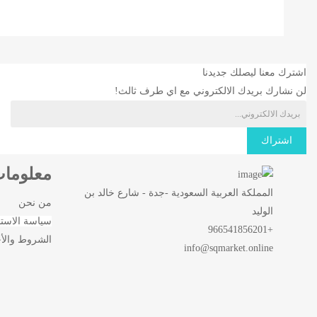
اشترك معنا ليصلك جديدنا
لن نشارك بريدك الالكتروني مع اي طرف ثالث!
اشتراك
معلوما
المملكة العربية السعودية -جدة - شارع خالد بن
من نحن
الوليد
سياسة الاستب
+966541856201
الشروط والأ
info
@sqmarket.online