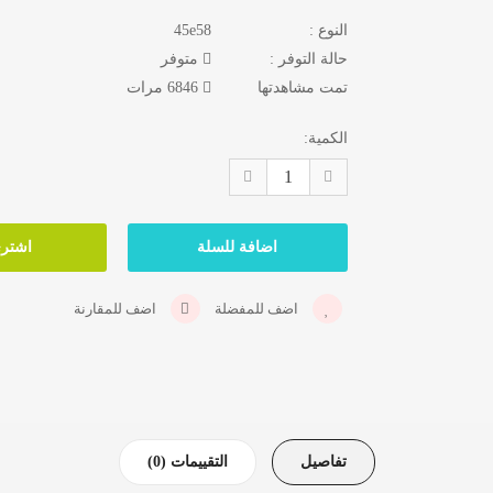
النوع :
45e58
حالة التوفر :
متوفر
تمت مشاهدتها
6846 مرات
الكمية:
اضف للمفضلة
اضف للمقارنة
تفاصيل
التقييمات (0)