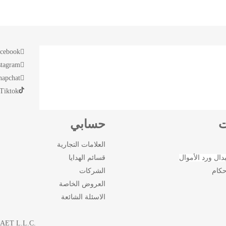
cebook
stagram
napchat
Tiktok
ت
حسابي
العلامات التجارية
دال ورد الأموال
قسائم الهدايا
حكام
الشركات
العروض الخاصة
الاسئلة الشائعة
EIAET L.L.C.